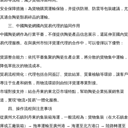
裝卸等流程，減少貨物滯留時間。
安全保障措施：為貨物購買運輸保險，并提供防潮、防震等包裝建議，尤
其適合陶瓷類易碎品的運輸。
三、中國陶瓷網國內貿易代理的協同作用
中國陶瓷網作為行業平臺，不僅提供陶瓷產品信息展示，還延伸至國內貿
易代理服務。在與廣州市恒洋貨運代理的合作中，可以發揮以下優勢：
貨源整合能力：依托平臺集聚的陶瓷生產企業，將分散的貨物集中運輸，
降低單批次的物流成本。
貿易流程簡化：代理包括合同簽訂、貨款結算、質量檢驗等環節，讓客戶
專注于生產和銷售，而物流環節則由恒洋貨運專業對接。
市場對接支持：結合丹東的東北亞市場特點，幫助陶瓷企業拓展銷售渠
道，實現“物流+貿易”一體化服務。
四、操作流程與注意事項
從廣州大石鎮到丹東的集裝箱海運，一般流程為：貨物集裝（在大石鎮倉
庫或工廠裝箱）→ 拖車運輸至廣州港 → 海運至北方港口 → 陸路轉運至