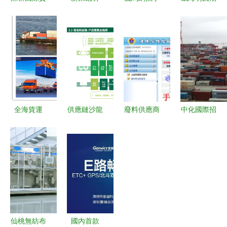
運代理
深耕三大高
義商盟會員
待更多韓國
《國際貨運
潔凈賽道，
工廠 打造
創業者來山
代理操作實
國產替代的
完美云倉外
東投資 國
務》第3版
領跑者
貿供應鏈，
內貿易代理
評述
賦能國內貿
新機遇
易代理
全海貨運
供應鏈沙龍
廢料供應商
中化國際招
為什么內貿
第37期專題
注冊證書代
標有限責任
集裝箱海運
報道 物流
理服務全面
公司經營業
成為國內貿
場景下的產
解析 費
務探析 招
易物流首
融合作與國
用、廠商選
標采購、國
選？——從
內貿易代理
擇與實務指
際貿易與國
效能
導
內貿易代理
的融合之道
仙桃無紡布
國內首款