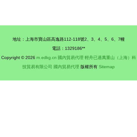
產業逆勢崛
GPS ETC
起 30家企
產品震撼發
業銷售過
布，國內貿
億，外貿增
易代理迎來
地址：上海市寶山區高逸路112-118號2、3、4、5、6、7幢
幅居全省第
新機遇
電話：1329186**
一
Copyright © 2026
m.edkg.cn
國內貿易代理
輕舟已過萬重山（上海）科
技貿易有限公司
國內貿易代理
版權所有
Sitemap