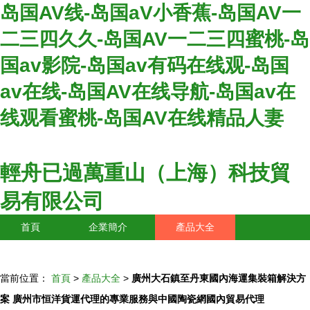
岛国AV线-岛国aV小香蕉-岛国AV一
二三四久久-岛国AV一二三四蜜桃-岛
国av影院-岛国av有码在线观-岛国
av在线-岛国AV在线导航-岛国av在
线观看蜜桃-岛国AV在线精品人妻
輕舟已過萬重山（上海）科技貿
易有限公司
首頁
企業簡介
產品大全
聯系我們
企業信息
訪客留言
當前位置：
首頁
>
產品大全
>
廣州大石鎮至丹東國內海運集裝箱解決方
案 廣州市恒洋貨運代理的專業服務與中國陶瓷網國內貿易代理