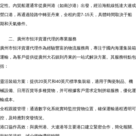
定性。內貿船運通常從廣州港（如南沙港）出發，經沿海航線抵達大連或
營口港，再通過陸路中轉至丹東，全程約需7-15天，具體時間取決于船
期和天氣條件。
二、廣州市恒洋貨運代理的專業服務
廣州市恒洋貨運代理作為經驗豐富的物流服務商，專注于國內海運集裝箱
運輸，為客戶提供從廣州大石鎮到丹東的一站式解決方案。其服務特點包
括：
靈活裝箱方案：提供20英尺和40英尺標準集裝箱，適用于陶瓷制品、機
械設備、日用百貨等多種貨物，并可根據客戶需求定制拼箱服務，優化運
輸成本。
全程跟蹤管理：通過數字化系統實時監控貨物位置，確保運輸過程透明可
控，及時應對突發情況。
港口協作高效：與廣州港、大連港等主要港口建立緊密合作，簡化報關、